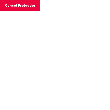
info@crayolitascreativas.edu.co
Cancel Preloader
3125019873
Quiero Registrarme
Crayolitas Creativas
Servicios
Contacto
AvalPay